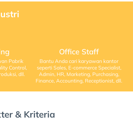
ustri
ing
Office Staff
wan Pabrik
Bantu Anda cari karyawan kantor
ity Control,
seperti Sales, E-commerce Specialist,
duksi, dll.
Admin, HR, Marketing, Purchasing,
Finance, Accounting, Receptionist, dll.
er & Kriteria