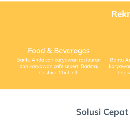
Rekr
Food & Beverages
Bantu Anda cari karyawan restauran
Bantu A
dan karyawan cafe seperti Barista,
karyawan 
Cashier, Chef, dll.
Logis
Solusi Cepat