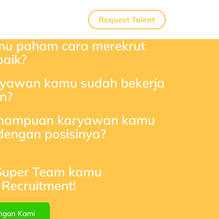
Request Talent
u paham cara merekrut
aik?​
yawan kamu sudah bekerja
n?
mampuan karyawan kamu
dengan posisinya?​
 Super Team kamu
Recruitment!
engan Kami