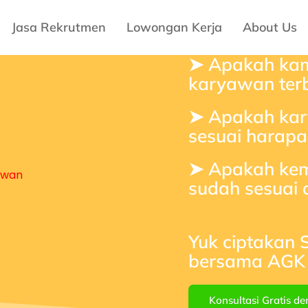
Jasa Rekrutmen
Lowongan Kerja
About Us
➤ Apakah kam
karyawan terb
➤ Apakah kar
sesuai harapa
➤ Apakah ke
sudah sesuai 
Yuk ciptakan
bersama AGK 
Konsultasi Gratis d