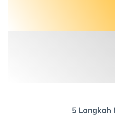
Pengisian Formulir
Kami mulai dengan memahami kebutuhan Anda
melalui form dan diskusi singkat.
Tahap 4 : Interview User
Setelah mendapatkan calon karyawan yang
lulus screening, selanjutnya akan kami atur
wawancara dengan user (pihak klien) untuk
memastikan apakah kandidat sesuai dengan
kebutuhan klien.
5 Langkah 