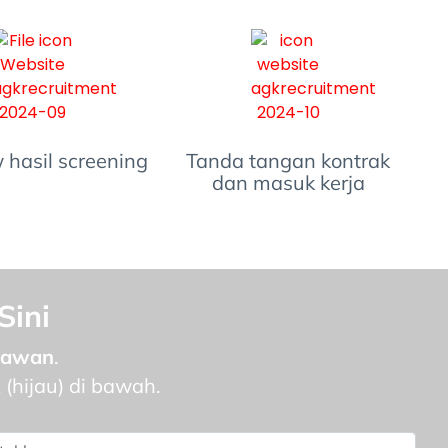
 hasil screening
Tanda tangan kontrak
dan masuk kerja
Sini
ryawan
.
R
(hijau) di bawah.​