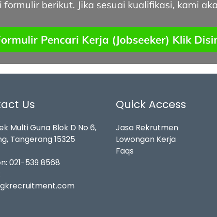
formulir berikut. Jika sesuai kualifikasi, kami
ormulir Pencari Kerja (Jobseeker) Klik Disi
act Us
Quick Access
k Multi Guna Blok D No 6,
Jasa Rekrutmen
g, Tangerang 15325
Lowongan Kerja
Faqs
on:
021-539 8568
:
gkrecruitment.com