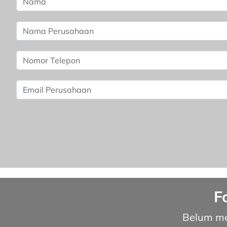
F
Belum me