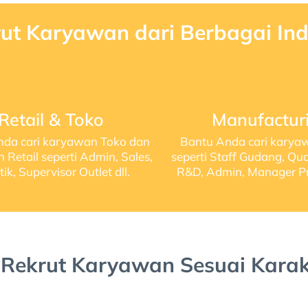
ut Karyawan dari Berbagai Ind
Retail & Toko
Manufactur
nda cari karyawan Toko dan
Bantu Anda cari karya
Retail seperti Admin, Sales,
seperti Staff Gudang, Qual
tik, Supervisor Outlet dll.
R&D, Admin, Manager Pro
 Rekrut Karyawan Sesuai Karakt