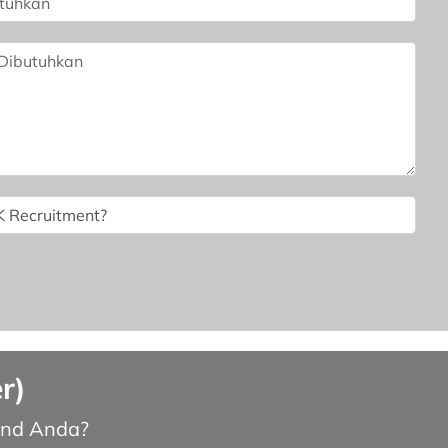
r)
und Anda?