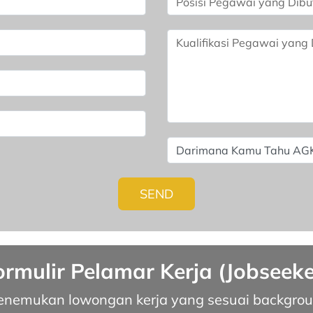
SEND
ormulir Pelamar Kerja (Jobseeke
nemukan lowongan kerja yang sesuai backgro