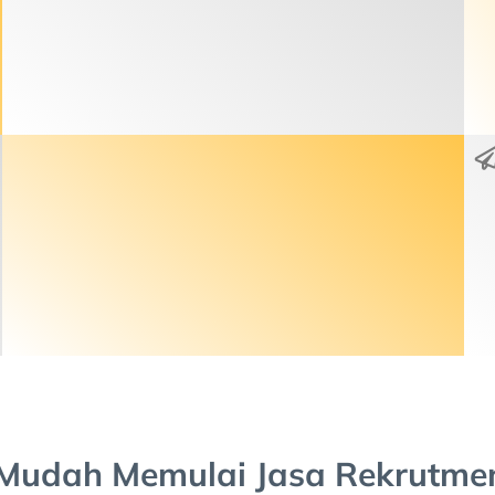
Tahap 2 : Konfirmasi & Pembayaran
Pembayaran commitment fee sebesar 50%
untuk mengaktifkan layanan. Pelunasan
dibayarkan setelah kandidat resmi menjadi
karyawan di perusahaan Klien sejak hari pertama
bekerja.
Tahap 5 : Offering Letter
Tahap terakhir setelah lolos interview dengan
user (pihak klien) kandidat yang diterima akan
mendapatkan offering yang diberikan oleh pihak
user.
Mudah Memulai Jasa Rekrutm