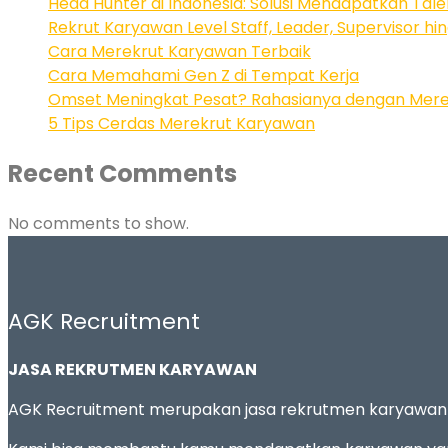
Head Hunter di Indonesia: Solusi Mendapatkan Tale
Rekrut Karyawan Level Staff, Leader, Supervisor h
Cara Merekrut Karyawan Terbaik
Cara Memahami Gen Z di Tempat Kerja
Omset Meningkat Pesat? Rahasianya dengan Mere
5 Tips Cerdas Merekrut Karyawan
Recent Comments
No comments to show.
AGK Recruitment
JASA REKRUTMEN KARYAWAN
AGK Recruitment merupakan jasa rekrutmen karyawa