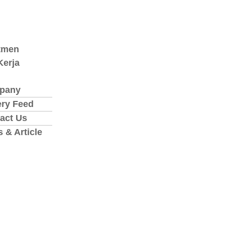
tmen
erja
pany
ery Feed
act Us
 & Article