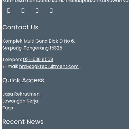
Kami bisa membantu kamu mendapatkan karyawan yang te
Contact Us
Komplek Multi Guna Blok D No 6,
Serpong, Tangerang 15325
Telepon:
021-539 8568
E-mail:
hrd@agkrecruitment.com
Quick Access
Jasa Rekrutmen
Lowongan Kerja
Faqs
Recent News