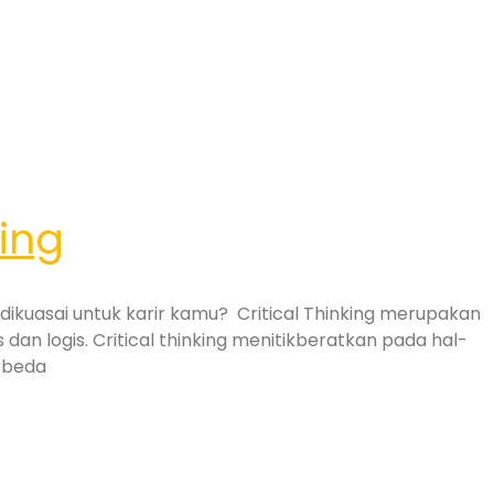
king
g dikuasai untuk karir kamu? Critical Thinking merupakan
n logis. Critical thinking menitikberatkan pada hal-
rbeda