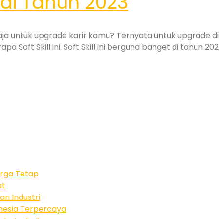
 di Tahun 2023
a untuk upgrade karir kamu? Ternyata untuk upgrade diri, 
Soft Skill ini. Soft Skill ini berguna banget di tahun 20
rga Tetap
at
an Industri
nesia Terpercaya