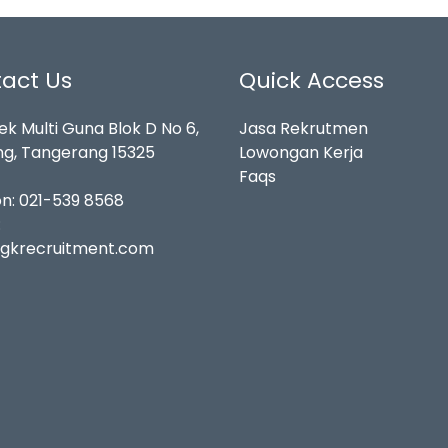
act Us
Quick Access
k Multi Guna Blok D No 6,
Jasa Rekrutmen
g, Tangerang 15325
Lowongan Kerja
Faqs
on:
021-539 8568
:
gkrecruitment.com